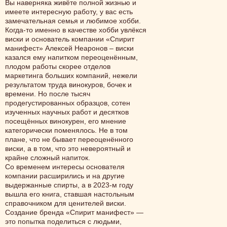
Вы наверняка живёте полной жизнью и
имеете интересную работу, у вас есть
замечательная семья и любимое хобби.
Когда-то именно в качестве хобби увлёкся
виски и основатель компании «Спирит
манифест» Алексей Неаронов – виски
казался ему напитком переоценённым,
плодом работы скорее отделов
маркетинга больших компаний, нежели
результатом труда винокуров, бочек и
времени. Но после тысяч
продегустированных образцов, сотен
изученных научных работ и десятков
посещённых винокурен, его мнение
категорически поменялось. Не в том
плане, что не бывает переоценённого
виски, а в том, что это невероятный и
крайне сложный напиток.
Со временем интересы основателя
компании расширились и на другие
выдержанные спирты, а в 2023-м году
вышла его книга, ставшая настольным
справочником для ценителей виски.
Создание бренда «Спирит манифест» —
это попытка поделиться с людьми,