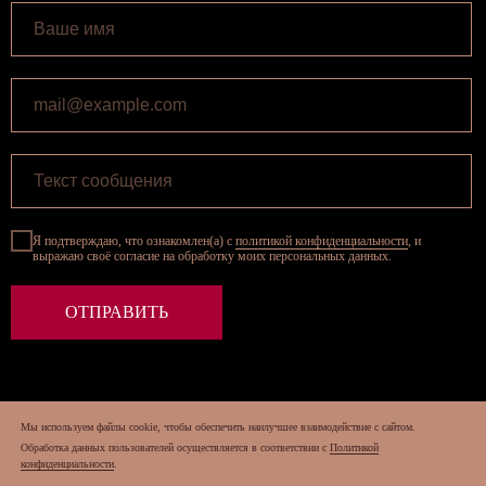
Я подтверждаю, что ознакомлен(а) с
политикой конфиденциальности
, и
выражаю своё согласие на обработку моих персональных данных.
ОТПРАВИТЬ
Мы используем файлы cookie, чтобы обеспечить наилучшее взаимодействие с сайтом.
2025 Все права защищены
Обработка данных пользователей осуществляется в соответствии с
Политикой
конфиденциальности
.