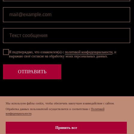
Я подтверждаю, что ознакомлен(а) с
политикой конфиденциальности
, и
выражаю своё согласие на обработку моих персональных данных.
ОТПРАВИТЬ
Мы используем файлы cookie, чтобы обеспечить наилучшее взаимодействие с сайтом.
2025 Все права защищены
Обработка данных пользователей осуществляется в соответствии с
Политикой
конфиденциальности
.
Принять все