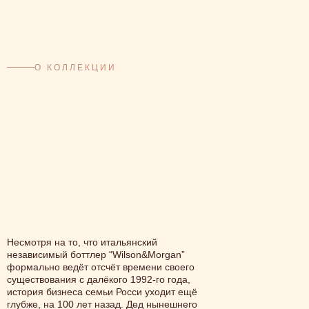
ВИСКИ РУМС / Москва /
Сайт /
На карте
БРЮС БАР / Москва /
О КОЛЛЕКЦИИ
Сайт /
На карте
МИШКИ И ПУШКИ / Москва /
Сайт /
На карте
Несмотря на то, что итальянский
независимый боттлер “Wilson&Morgan”
формально ведёт отсчёт времени своего
существования с далёкого 1992-го года,
история бизнеса семьи Росси уходит ещё
глубже, на 100 лет назад. Дед нынешнего