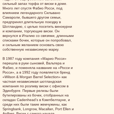
сильный запах торфа от виски в доме.
Много лет спустя Фабио Росси, под
влиянием легендарного Сильвано
Самароли, бывшего другом семьи,
предпринял длительную поездку в
Шотландию, с целью посетить винокурни
и компании, торгующие виски. Он
вернулся в Италию со связями, длинными
списками бочек, которые он попробовал,
и сильным желанием основать свою
собственную независимую марку.
В 1987 году компания «Марио Росси»
перешла в руки сыновей, Вальтера и
Фабио, и поменяла название на «Росси и
Росси», а в 1992 году появляется бренд
«Wilson & Morgan Barrel Selection» как
частная независимая шотландская
компания по розливу виски с офисом в
Эдинбурге. Первые релизы были
бутилированы из бочек, отобранных на
складах Cadenhead’s в Кэмпбелтауне, и
среди них были такие жемчужины, как
Springbank, Longrow, Macallan, Port Ellen и
Ardbeg. Виски с самого начала