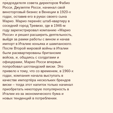
председателя совета директоров Фабио
Росси, Джузеппе Росси, начинал свой
виноторговый бизнес в Венеции в 1920-х
годах, оставив его в руках своего сына
Марио. Марио перенёс штаб-квартиру в
соседний город Тревизо, где в 1946-м
году зарегистрировал компанию «Марио
Росси» и решил расширить деятельность,
выйдя за рамки работы с вином и начав
импорт в Италию коньяка и шампанского.
После Второй мировой войны в Италии
были расквартированы британские
войска, и, общаясь с солдатами и
офицерами, Марио Росси впервые
попробовал шотландский виски. Это
привело к тому, что со временем, в 1960-х
годах, компания начала выступать в
качестве импортёра нескольких брендов
виски – тогда этот напиток только начинал
приобретать некоторую популярность в
Италии из-за экономического бума и
новых тенденций в потреблении.